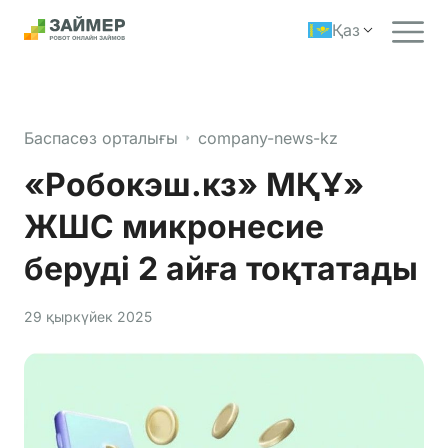
Қаз
Баспасөз орталығы
company-news-kz
«Робокэш.кз» МҚҰ»
ЖШС микронесие
беруді 2 айға тоқтатады
29 қыркүйек 2025