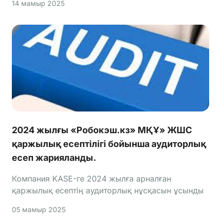
14 мамыр 2025
2024 жылғы «Робокэш.кз» МҚҰ» ЖШС
қаржылық есептілігі бойынша аудиторлық
есеп жарияланды.
Компания KASE-ге 2024 жылға арналған
қаржылық есептің аудиторлық нұсқасын ұсынды
05 мамыр 2025