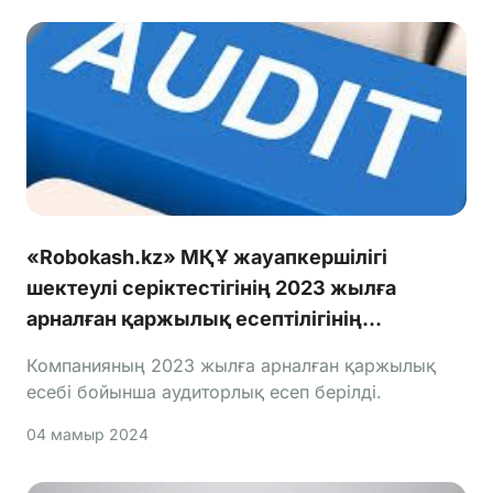
«Robokash.kz» МҚҰ жауапкершілігі
шектеулі серіктестігінің 2023 жылға
арналған қаржылық есептілігінің
аудиторлық есебі жарияланды
Компанияның 2023 жылға арналған қаржылық
есебі бойынша аудиторлық есеп берілді.
04 мамыр 2024