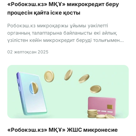
«Робокэш.кз» МҚҰ» микрокредит беру
процесін қайта іске қосты
Робокэш.кз микроқаржы ұйымы уәкілетті
органның талаптарына байланысты екі айлық
үзілістен кейін микрокредит беруді толығымен
қайта бастады.
02 желтоқсан 2025
«Робокэш.кз» МҚҰ» ЖШС микронесие