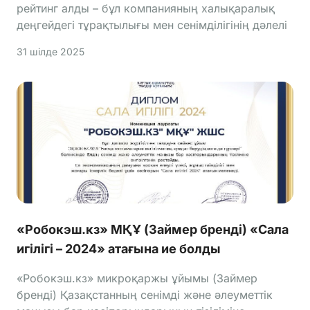
рейтинг алды – бұл компанияның халықаралық
деңгейдегі тұрақтылығы мен сенімділігінің дәлелі
31 шілде 2025
«Робокэш.кз» МҚҰ (Займер бренді) «Сала
игілігі – 2024» атағына ие болды
«Робокэш.кз» микроқаржы ұйымы (Займер
бренді) Қазақстанның сенімді және әлеуметтік