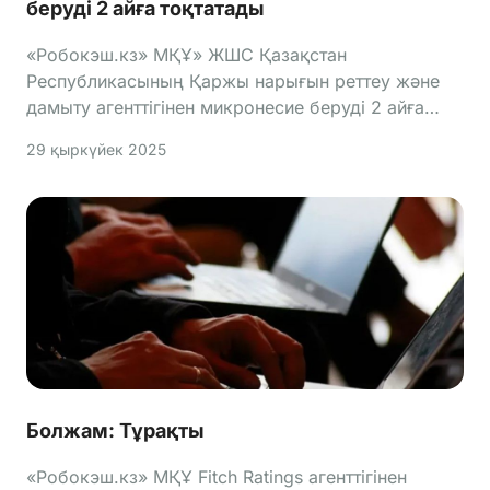
беруді 2 айға тоқтатады
«Робокэш.кз» МҚҰ» ЖШС Қазақстан
Республикасының Қаржы нарығын реттеу және
дамыту агенттігінен микронесие беруді 2 айға
тоқтата тұру туралы хабарлама алды.
29 қыркүйек 2025
Болжам: Тұрақты
«Робокэш.кз» МҚҰ Fitch Ratings агенттігінен