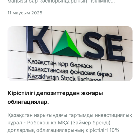
маңызы бар кәсіпорындарының тізіліміне
енгізілген және «Сала игілігі – 2024» ұлттық
11 маусым 2025
сыйлығының лауреаты болып танылған.
Кірістілігі депозиттерден жоғары
облигациялар.
Қазақстан нарығындағы тартымды инвестициялық
құрал - Робокэш.кз МҚҰ (Займер бренді)
долларлық облигацияларының кірістілігі 10%