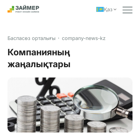
Қаз
Баспасөз орталығы
company-news-kz
Компанияның
жаңалықтары