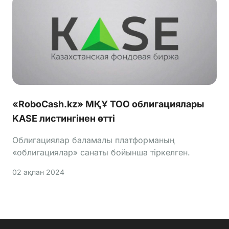
«RoboCash.kz» МҚҰ ТОО облигациялары
KASE листингінен өтті
Облигациялар баламалы платформаның
«облигациялар» санаты бойынша тіркелген.
02 ақпан 2024