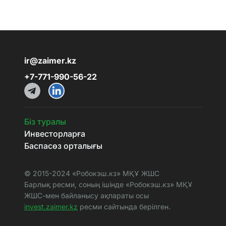
ir@zaimer.kz
+7-771-990-56-22
Біз туралы
Инвесторларға
Баспасөз орталығы
© 2015-2024 «Робокэш.кз» МҚҰ ЖШС
Барлық ресми, соның ішінде «Робокэш.кз» МҚҰ
ЖШС-мен байланысу ақпараты осы
invest.zaimer.kz
ресми сайтында берілген.