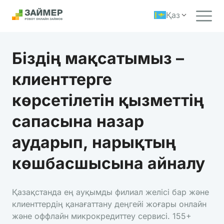
Қаз
Біздің мақсатымыз –
клиенттерге
көрсетілетін қызметтің
сапасына назар
аударып, нарықтың
көшбасшысына айналу
Қазақстанда ең ауқымды филиал желісі бар және
клиенттердің қанағаттану деңгейі жоғары онлайн
және оффлайн микрокредиттеу сервисі. 155+