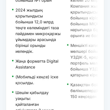
бойынша №1 орын
көлемі 20 млрд теңг
Компания жыл
2024 жылдың
қорытындысы
қорытындысы
бойынша кіріс көле
бойынша 12,0 млрд
бойынша МҚҰ
теңге көлеміндегі таза
нарығында бірінші
пайдамен микроқаржы
орынға ие болды.
ұйымдары арасында
бірінші орынды
Меншікті капитал
иелендік.
мөлшері бойынша
ҮЗДІК-5, кредиттік
Жаңа форматта Digital
портфель мөлшері
Assistance
бойынша ҮЗДІК-10
қатарына кіреді.
(Мобильді кеңсе) іске
қосылды.
Қазақстан бойынша
бөлімшелердің сан
Шешім қабылдау
150 кеңседен асты.
уақыты:
қайталанған