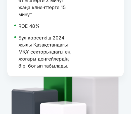
өтініштерге 2 минут
жаңа клиенттерге 15
минут
ROE 48%
Бұл көрсеткіш 2024
жылы Қазақстандағы
МҚҰ секторындағы ең
жоғары деңгейлердің
бірі болып табылады.