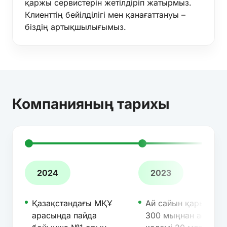
қаржы сервистерін жетілдіріп жатырмыз.
Клиенттің бейілділігі мен қанағаттануы –
біздің артықшылығымыз.
Компанияның тарихы
2024
2023
Қазақстандағы МҚҰ
Ай сайын қарыз бер
арасында пайда
300 мыңнан асты,