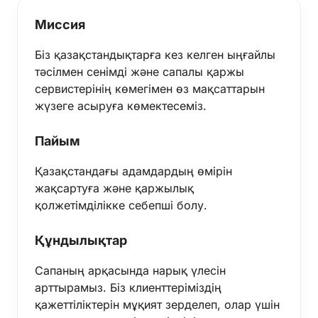
Миссия
Біз қазақстандықтарға кез келген ыңғайлы
тәсілмен сенімді және сапалы қаржы
сервистерінің көмегімен өз мақсаттарын
жүзеге асыруға көмектесеміз.
Пайым
Қазақстандағы адамдардың өмірін
жақсартуға және қаржылық
қолжетімділікке себепші болу.
Құндылықтар
Сапаның арқасында нарық үлесін
арттырамыз. Біз клиенттеріміздің
қажеттіліктерін мұқият зерделеп, олар үшін