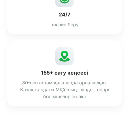
24/7
онлайн беру
155+ сату кеңсесі
80-нен астам қалаларда орналасқан.
Қазақстандағы МҚҰ-ның ішіндегі ең ірі
бөлімшелер желісі