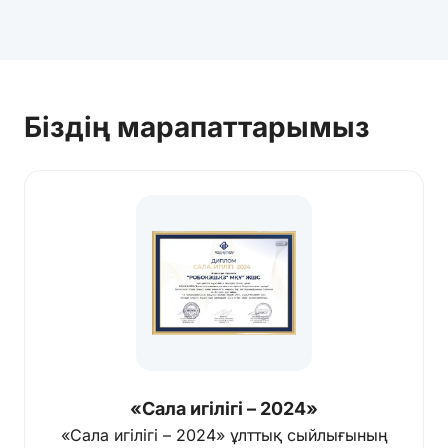
Біздің марапаттарымыз
«Сала игілігі – 2024»
«Сала игілігі – 2024» ұлттық сыйлығының