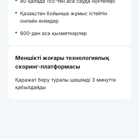
80 қалада 155-тен аса сауда нүктелері
Қазақстан бойынша жұмыс істейтін
онлайн өнімдер
600-ден аса қызметкерлер
Меншікті жоғары технологиялық
скоринг-платформасы
Қаражат беру туралы шешімді 3 минутта
қабылдайды