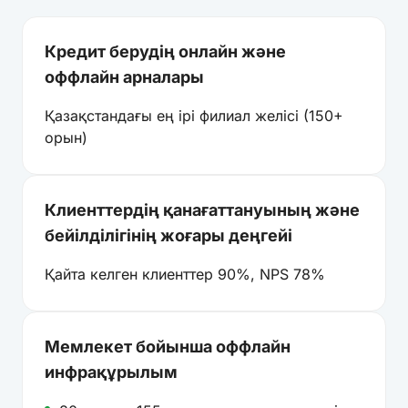
Кредит берудің онлайн және
оффлайн арналары
Қазақстандағы ең ірі филиал желісі (150+
орын)
Клиенттердің қанағаттануының және
бейілділігінің жоғары деңгейі
Қайта келген клиенттер 90%, NPS 78%
Мемлекет бойынша оффлайн
инфрақұрылым