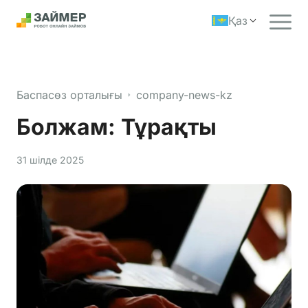
Қаз
Баспасөз орталығы
company-news-kz
Болжам: Тұрақты
31 шілде 2025