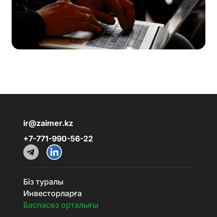
ir@zaimer.kz
+7-771-990-56-22
Біз туралы
Инвесторларға
Баспасөз орталығы