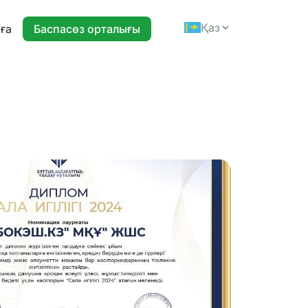
Қаз
ға
Баспасөз орталығы