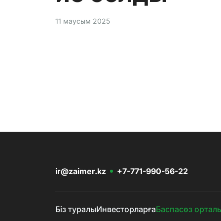
11 маусым 2025
ir@zaimer.kz
+7-771-990-56-22
Біз туралы
Инвесторларға
Баспасөз ортал