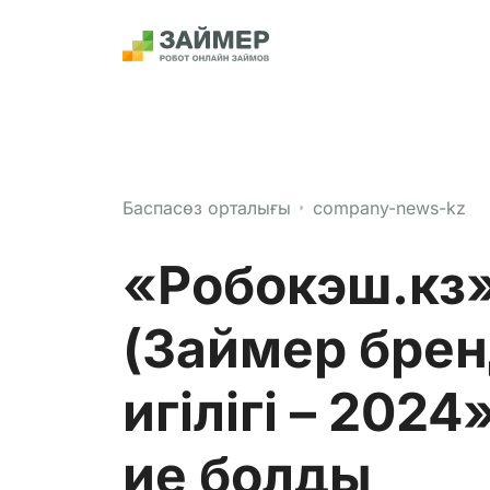
Баспасөз орталығы
company-news-kz
«Робокэш.кз
(Займер брен
игілігі – 202
ие болды