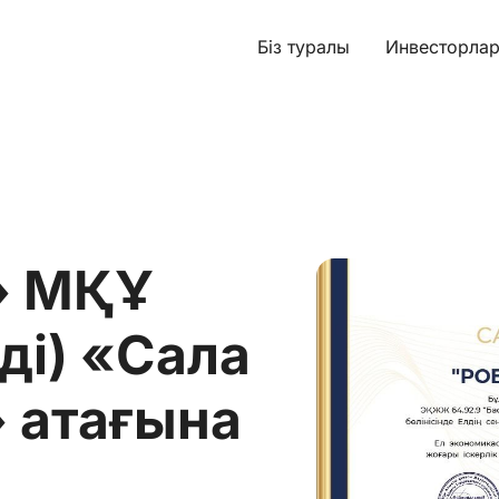
Біз туралы
Инвесторлар
» МҚҰ
ді) «Сала
4» атағына