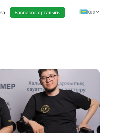
Қаз
ға
Баспасөз орталығы