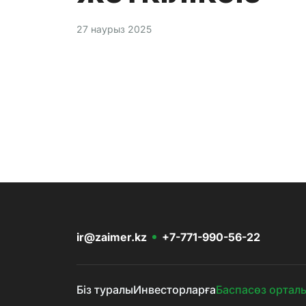
27 наурыз 2025
ir@zaimer.kz
+7-771-990-56-22
Біз туралы
Инвесторларға
Баспасөз ортал