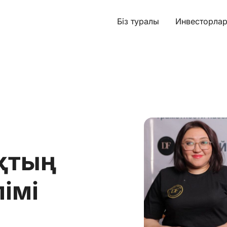
Біз туралы
Инвесторлар
қтың
імі