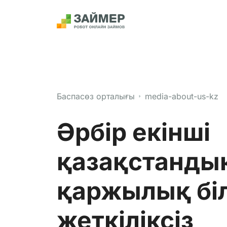
Баспасөз орталығы
media-about-us-kz
Әрбір екінші
қазақстанды
қаржылық біл
жеткіліксіз