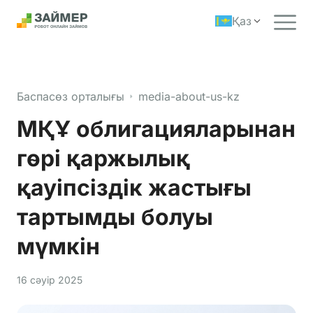
Қаз
Баспасөз орталығы
media-about-us-kz
МҚҰ облигацияларынан
гөрі қаржылық
қауіпсіздік жастығы
тартымды болуы
мүмкін
16 сәуір 2025