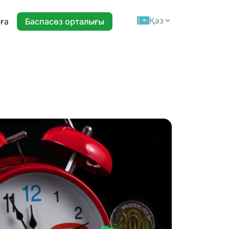
Қаз
ға
Баспасөз орталығы