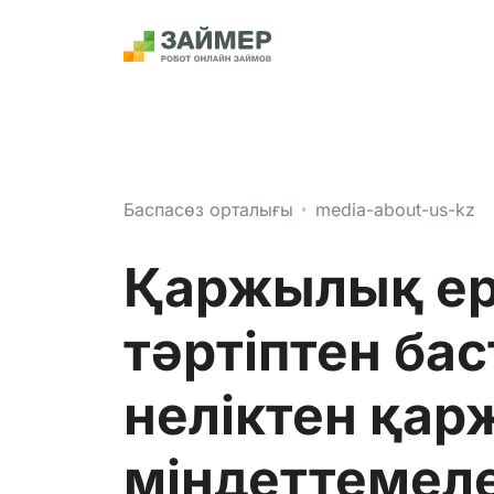
Баспасөз орталығы
media-about-us-kz
Қаржылық ер
тәртіптен ба
неліктен қа
міндеттемел