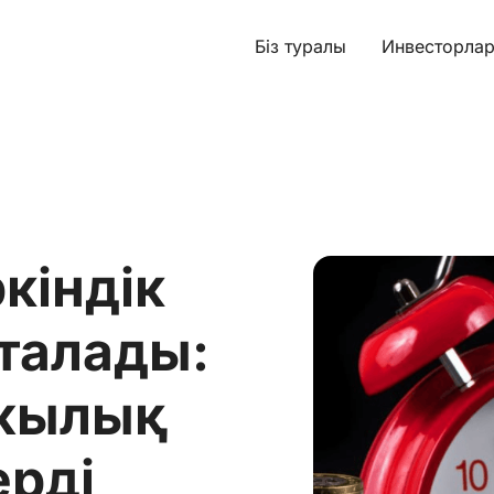
Біз туралы
Инвесторлар
кіндік
сталады:
ржылық
ерді