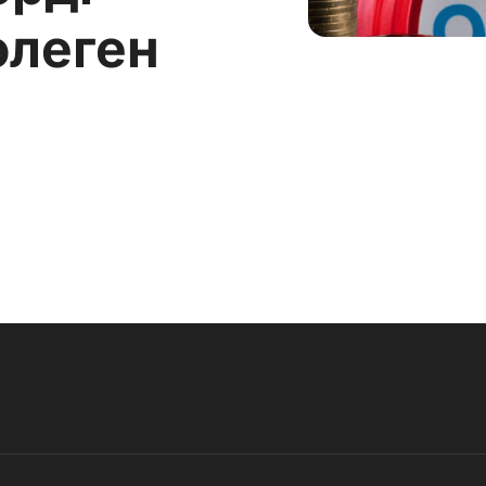
өлеген