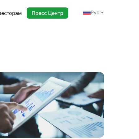
Рус
весторам
Пресс Центр