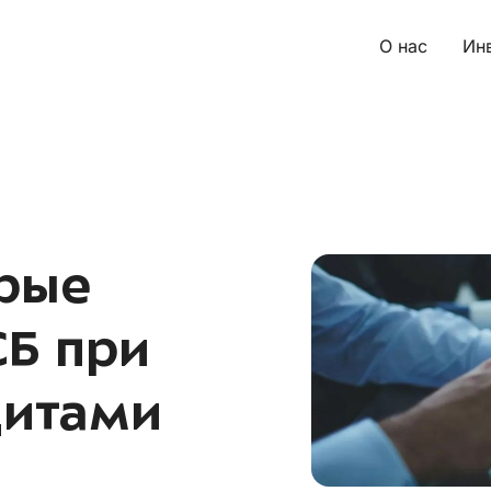
О нас
Ин
рые
Б при
дитами